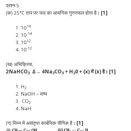
प्रश्न 5.
(क) 25°C ताप पर जल का आयनिक गुणनफल होता है।
[1]
14
10
-14
10
12
10
-12
10
(ख) अभिक्रिया,
2NaHCO
Δ→ 4Na
CO
+ H
0 + (x) में (x) है। [1]
3
2
3
2
H
2
NaOH – वाष्प
CO
2
NaH
(ग) निम्न में असंतृप्त कार्बनिक यौगिक है।
[1]