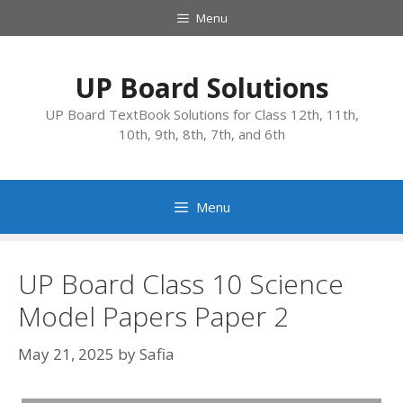
Skip
Menu
to
content
UP Board Solutions
UP Board TextBook Solutions for Class 12th, 11th,
10th, 9th, 8th, 7th, and 6th
Menu
UP Board Class 10 Science
Model Papers Paper 2
May 21, 2025
by
Safia