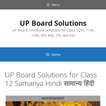
Skip
Menu
to
content
UP Board Solutions
UP Board TextBook Solutions for Class 12th, 11th,
10th, 9th, 8th, 7th, and 6th
Menu
UP Board Solutions for Class
12 Samanya Hindi सामान्य हिंदी
ADVERTISEMENT