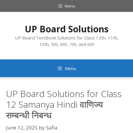
Skip
Menu
to
content
UP Board Solutions
UP Board TextBook Solutions for Class 12th, 11th,
10th, 9th, 8th, 7th, and 6th
Menu
UP Board Solutions for Class
12 Samanya Hindi वाणिज्य
सम्बन्धी निबन्ध
June 12, 2025
by
Safia