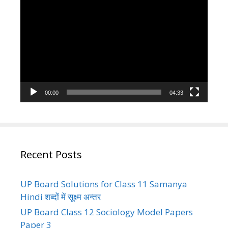
Video
Player
00:00
04:33
Recent Posts
UP Board Solutions for Class 11 Samanya
Hindi शब्दों में सूक्ष्म अन्तर
UP Board Class 12 Sociology Model Papers
Paper 3