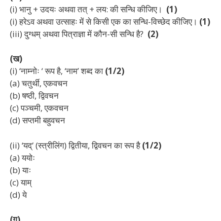
(i) भानु + उदयः अथवा तत् + लय: की सन्धि कीजिए।
(1)
(i) हरेऽव अथवा उत्साहः में से किसी एक का सन्धि-विच्छेद कीजिए।
(1)
(iii) दुग्धम् अथवा पित्राज्ञा में कौन-सी सन्धि है?
(2)
(ख)
(i) ‘नाम्नोः ‘ रूप है, ‘नाम’ शब्द का
(1/2)
(a) चतुर्थी, एकवचन
(b) षष्ठी, द्विवचन
(c) पञ्चमी, एकवचन
(d) सप्तमी बहुवचन
(ii) ‘यद्’ (स्त्रीलिंग) द्वितीया, द्विवचन का रूप है
(1/2)
(a) ययोः
(b) याः
(c) याम्
(d) ये
(ग)