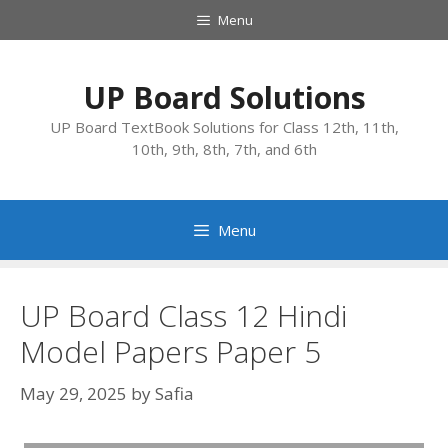
Skip
Menu
to
content
UP Board Solutions
UP Board TextBook Solutions for Class 12th, 11th,
10th, 9th, 8th, 7th, and 6th
Menu
UP Board Class 12 Hindi
Model Papers Paper 5
May 29, 2025
by
Safia