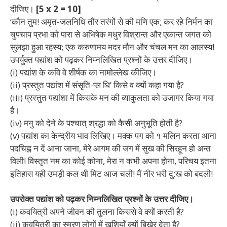
दीजिए।
[
5 x 2 = 10]
‘कौन तुम! अमृत-जलनिधि तौर तरंगों से की मणि एक; कर रहे निर्मन का
चुपचाप प्रभा को पारा से अभिषेक मधुर विश्रान्त और एकान्त जगत को
सुलझा हुआ रहस्य; एक करुणामय मदर मौन और चंचल मन का आलस्य!
उपर्युक्त पद्यांश को पढ़कर निम्नलिखित प्रश्नों के उत्तर दीजिए।
(i) पद्यांश के कवि वे शीर्षक का नामोल्लेख कीजिए।
(ii) प्रस्तुत पद्यांश में संसृति-प्ल धि’ किसे व क्यों कहा गया है?
(iii) प्रस्तुत पद्यांशा में किसके मन की व्याकुलता को उजागर किया
गया
है।
(iv) मनु को देने के पश्चात् श्रद्धा को कैसी अनुभूति होती है?
(v) पद्यांश का केन्द्रीय भाव लिखिए। मक्क पग को १ मलिन करता आना
पदचिह्न न दें आना जाना,
मेरे आगम की जग में सुख की सिरहून हो अन्त
विली! विस्तृत नम का कोई कोना, मेरा न कभी अपना होना, परिचय इतना
इतिहास यही उमड़ी कल थी मिट आज चली! मैं नीर भरी दु:ख को बदली!
उपरोक्त पद्यांश को पढ़कर निम्नलिखित प्रश्नों के उत्तर दीजिए।
(i) कवयित्री अपने जीवन की तुलना किससे वे क्यों करती है?
(ii) कवयित्री का स्मरण लोगों में खुशियाँ क्यों बिखेर देता है?