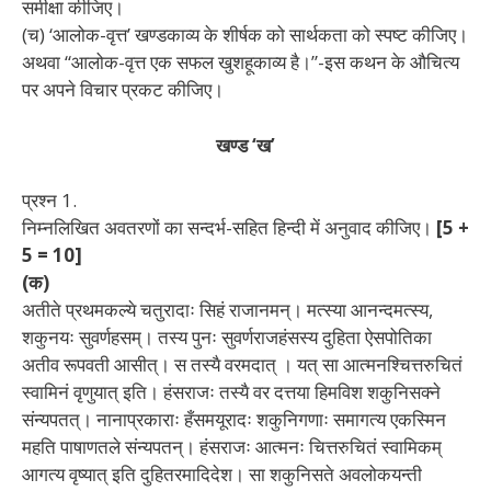
समीक्षा कीजिए।
(च) ‘आलोक-वृत्त’ खण्डकाव्य के शीर्षक को सार्थकता को स्पष्ट
कीजिए।
अथवा “आलोक-वृत्त एक सफल खुशहूकाव्य है।”-इस कथन के
औचित्य
पर अपने विचार प्रकट कीजिए।
खण्ड ‘ख’
प्रश्न 1
.
निम्नलिखित अवतरणों का सन्दर्भ-सहित हिन्दी में अनुवाद कीजिए।
[5 +
5 = 10]
(क)
अतीते प्रथमकल्ये चतुरादाः सिहं राजानमन्। मत्स्या
आनन्दमत्स्य,
शकुनयः सुवर्णहसम्। तस्य पुनः सुवर्णराजहंसस्य दुहिता ऐसपोतिका
अतीव रूपवती आसीत्। स तस्यै वरमदात् । यत् सा आत्मनश्चित्तरुचितं
स्वामिनं वृणुयात् इति। हंसराजः तस्यै वर दत्तया हिमविश शकुनिसक्ने
संन्यपतत्। नानाप्रकाराः हँसमयूरादः शकुनिगणाः समागत्य एकस्मिन
महति पाषाणतले संन्यपतन्। हंसराजः आत्मनः चित्तरुचितं स्वामिकम्
आगत्य वृष्यात् इति दुहितरमादिदेश। सा शकुनिसते अवलोकयन्ती