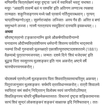
मणिवर्णीव चित्रप्रेक्षणं मयूर दृष्ट्वा ‘अयं में स्वामिकों भवतु’ यभाषत।
मयूरः “आद्यापि तावन्में बलं न पश्यसि’ इति अतिगण लग्णाञ्च त्यक्त्वा
तान्महतः शकुनिसङ्गस्य मध्ये पक्षौ प्रसार्य नर्तितुमारब्धवान्। नृत्यन्
चाप्रतिच्छन्नोऽभूत्। सुवर्णराजहंसः लज्जितः अस्य नैव हीः अस्ति व बणां
समुत्थाने लज्जा। नास्मै गतत्रपाय स्वदुहितरं दास्यामि
इयकथयत्।।
अथवा
सौराष्ट्रप्रान्ते टङ्कारानाम्नि झामे औकर्षणतिवारीनाम्नो
घनाद्यस्य
औदीच्यविप्रवंशीयस्य धर्मपानी शिवस्य पार्वतीय भाद्रमासे
नवम्यां तिथौ गुरुवासरे मूलनक्षत्रे एकाशीत्युत्तराष्टादशशततमे (1881)
वैक़माब्दे पुत्ररत्नमजनयत्। जन्मतः दशमे दिने ‘शिवं भजेदयम्’ इति
बुद्धया पिता स्वसुतस्य मूलशङ्कर इति नाम अकरोत् अष्टमे वर्षे
चास्योपनयनमकरोत्।
योदशवर्ष प्राप्तेऽस्मै मूलङ्कराय पिता शिवरात्रिवतमाचरितुम् अकयत्।
पितुराजानुसार मूलशङ्करः सर्यमपि व्रतविधानमकरोत्। रात्री शिवालये
स्वपित्रा समं सर्वान् निद्रितान् विलोक्य स्वयं जागरितोऽतिष्ठत्
शिवलिङ्गस्य चोपरि मूर्षिकमेकमतस्ततः विचरन्तं दृष्ट्वा शङ्कितमानसः
सत्यं शिवं सुन्दरं लोकशङ्करं शङ्करं साक्षात्क इदि निश्चितवान्। ततः