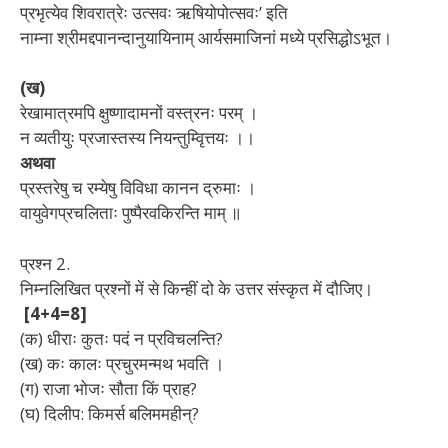
प्रभृत्येव शिवरात्रेः उत्सवः ऋषियोपोत्सवः’ इति
नाम्ना
श्रीमद्दपानन्दानुयायिनाम् आर्यसमाजिनां मध्ये प्रसिद्धोऽभूत।
(ख)
रेखामात्रमपि क्षुष्णादामनों वस्त्रनः परम् ।
न व्यतीयुः प्रजास्तस्य नियन्तुम्वृित्तयः ।।
अथवा
प्रस्तरेषु च रम्येषु विविधा कानन द्रुमाः ।
वायुवेगप्रचलिताः पुष्पैरवकिरन्ति माम् ॥
प्रश्न 2
.
निम्नलिखित प्रश्नों में से किन्हीं दो के उत्तर संस्कृत में दौजिए।
[4+4=8]
(क) धीराः कुतः पदं न प्रविचलन्ति?
(ख) कः कालः प्रचुरमन्मथ भवति ।
(ग) राजा भोजः सौता किं प्राह?
(घ) दिलीप: किमर्स बलिममहीन्?