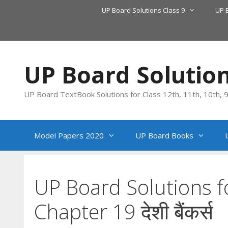
Skip
UP Board Solutions Class 9
UP 
to
content
UP Board Solutio
UP Board TextBook Solutions for Class 12th, 11th, 10th, 9t
Model Papers 2020
UP Board Books
UP Board Solutions 
Chapter 19 देशी बैंकर्स