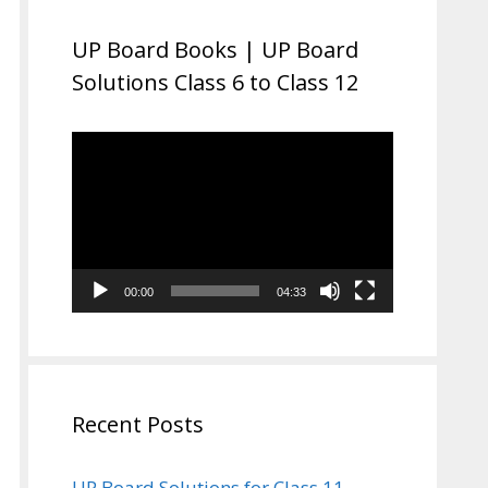
UP Board Books | UP Board
Solutions Class 6 to Class 12
Video
Player
00:00
04:33
Recent Posts
UP Board Solutions for Class 11