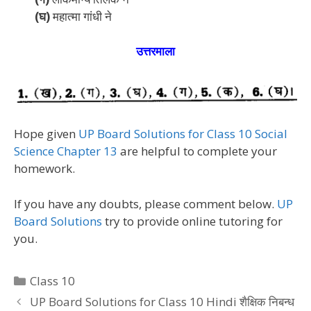
(घ)
महात्मा गांधी ने
उत्तरमाला
Hope given
UP Board Solutions for Class 10 Social
Science Chapter 13
are helpful to complete your
homework.
If you have any doubts, please comment below.
UP
Board Solutions
try to provide online tutoring for
you.
Categories
Class 10
UP Board Solutions for Class 10 Hindi शैक्षिक निबन्ध