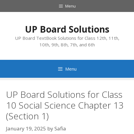
Skip
Menu
to
content
UP Board Solutions
UP Board TextBook Solutions for Class 12th, 11th,
10th, 9th, 8th, 7th, and 6th
Menu
UP Board Solutions for Class
10 Social Science Chapter 13
(Section 1)
January 19, 2025
by
Safia