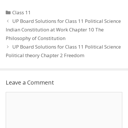
Categories
Class 11
UP Board Solutions for Class 11 Political Science
Indian Constitution at Work Chapter 10 The
Philosophy of Constitution
UP Board Solutions for Class 11 Political Science
Political theory Chapter 2 Freedom
Leave a Comment
Comment