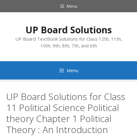
Skip
Menu
to
content
UP Board Solutions
UP Board TextBook Solutions for Class 12th, 11th,
10th, 9th, 8th, 7th, and 6th
Menu
UP Board Solutions for Class
11 Political Science Political
theory Chapter 1 Political
Theory : An Introduction