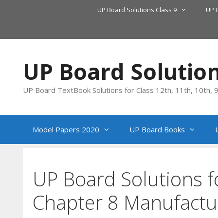
Skip
UP Board Solutions Class 9
UP 
to
content
UP Board Solutio
UP Board TextBook Solutions for Class 12th, 11th, 10th, 9t
Model Papers 2020
UP Board Books
UP Board Solutions f
Chapter 8 Manufactur