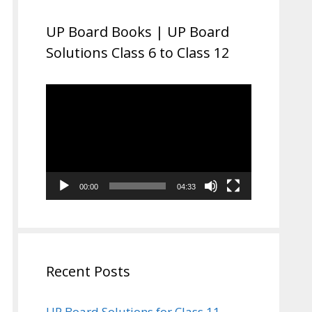
UP Board Books | UP Board
Solutions Class 6 to Class 12
Video
Player
00:00
04:33
Recent Posts
UP Board Solutions for Class 11