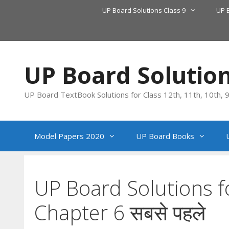
Skip
UP Board Solutions Class 9
UP 
to
content
UP Board Solutio
UP Board TextBook Solutions for Class 12th, 11th, 10th, 9t
Model Papers 2020
UP Board Books
UP Board Solutions fo
Chapter 6 सबसे पहले