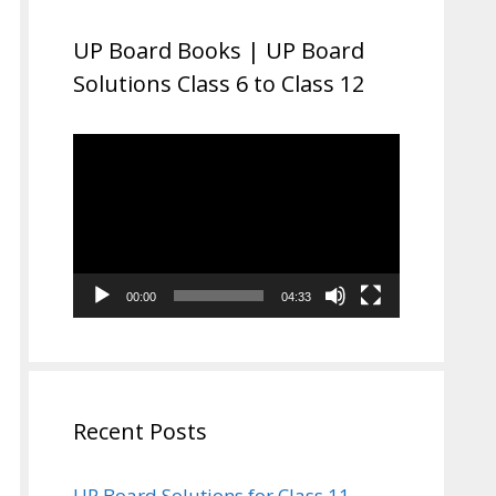
UP Board Books | UP Board
Solutions Class 6 to Class 12
Video
Player
00:00
04:33
Recent Posts
UP Board Solutions for Class 11