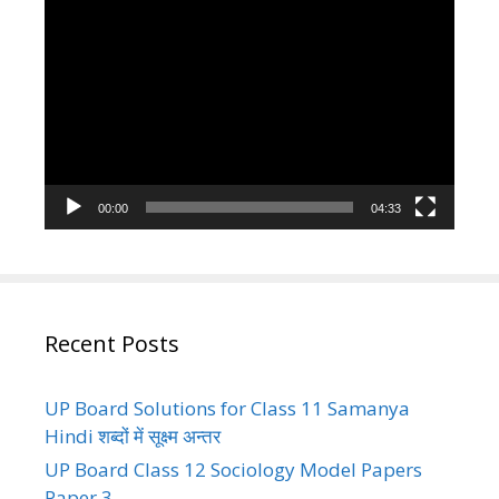
Video
Player
00:00
04:33
Recent Posts
UP Board Solutions for Class 11 Samanya
Hindi शब्दों में सूक्ष्म अन्तर
UP Board Class 12 Sociology Model Papers
Paper 3