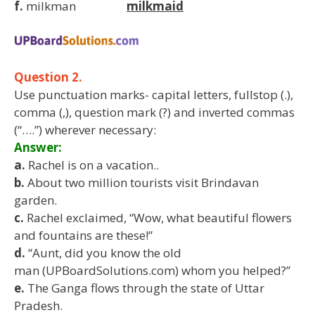
f.
milkman
milkmaid
Question 2.
Use punctuation marks- capital letters, fullstop (.),
comma (,), question mark (?) and inverted commas
(“….”) wherever necessary:
Answer:
a.
Rachel is on a vacation..
b.
About two million tourists visit Brindavan
garden.
c.
Rachel exclaimed, “Wow, what beautiful flowers
and fountains are these!”
d.
“Aunt, did you know the old
man (UPBoardSolutions.com) whom you helped?”
e.
The Ganga flows through the state of Uttar
Pradesh.