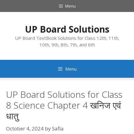
Skip
Menu
to
content
UP Board Solutions
UP Board TextBook Solutions for Class 12th, 11th,
10th, 9th, 8th, 7th, and 6th
Menu
UP Board Solutions for Class
8 Science Chapter 4 खनिज एवं
धातु
October 4, 2024
by
Safia