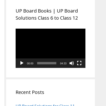
UP Board Books | UP Board
Solutions Class 6 to Class 12
Video
Player
00:00
04:33
Recent Posts
UP Board Solutions for Class 11