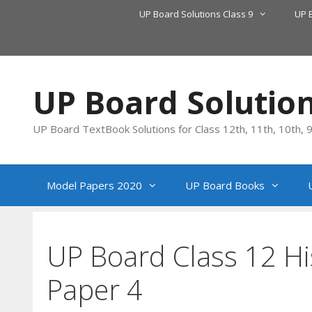
Skip
UP Board Solutions Class 9
UP 
to
content
UP Board Solutio
UP Board TextBook Solutions for Class 12th, 11th, 10th, 9t
Model Papers 2020
UP Board Books
UP Board Class 12 H
Paper 4