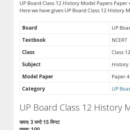
UP Board Class 12 History Model Papers Paper 4
Here we have given UP Board Class 12 History M
Board
UP Boa
Textbook
NCERT
Class
Class 1
Subject
History
Model Paper
Paper 4
Category
UP Boa
UP Board Class 12 History 
समय: 3 घण्टे 15 मिनट
पूणक: 100