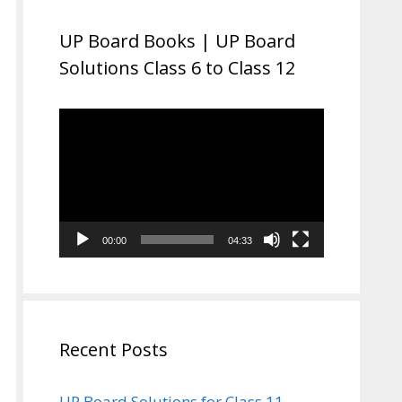
UP Board Books | UP Board
Solutions Class 6 to Class 12
Video
Player
00:00
04:33
Recent Posts
UP Board Solutions for Class 11