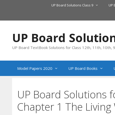
Skip
UP Board Solutions Class 9
UP 
to
content
UP Board Solutio
UP Board TextBook Solutions for Class 12th, 11th, 10th, 9t
Model Papers 2020
UP Board Books
UP Board Solutions f
Chapter 1 The Living