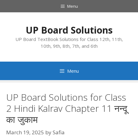
Skip
Menu
to
content
UP Board Solutions
UP Board TextBook Solutions for Class 12th, 11th,
10th, 9th, 8th, 7th, and 6th
Menu
UP Board Solutions for Class
2 Hindi Kalrav Chapter 11 नन्दू
का जुकाम
March 19, 2025
by
Safia