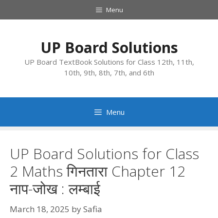
Skip
Menu
to
content
UP Board Solutions
UP Board TextBook Solutions for Class 12th, 11th,
10th, 9th, 8th, 7th, and 6th
Menu
UP Board Solutions for Class
2 Maths गिनतारा Chapter 12
नाप-जोख : लम्बाई
March 18, 2025
by
Safia