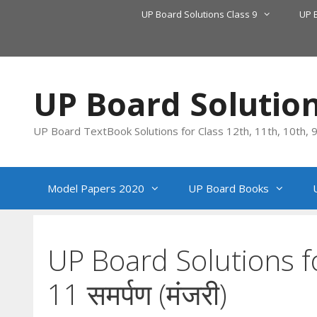
Skip
UP Board Solutions Class 9
UP 
to
content
UP Board Solutio
UP Board TextBook Solutions for Class 12th, 11th, 10th, 9t
Model Papers 2020
UP Board Books
UP Board Solutions f
11 समर्पण (मंजरी)