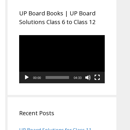
UP Board Books | UP Board
Solutions Class 6 to Class 12
Video
Player
00:00
04:33
Recent Posts
UP Board Solutions for Class 11