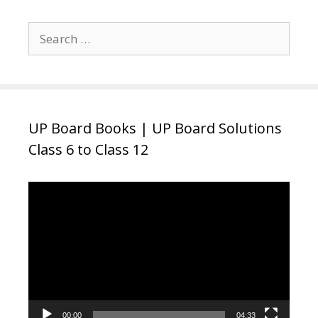
Search
for:
UP Board Books | UP Board Solutions
Class 6 to Class 12
Video
Player
00:00
04:33