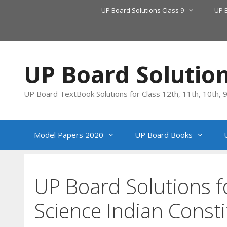
Skip
UP Board Solutions Class 9
UP 
to
content
UP Board Solutio
UP Board TextBook Solutions for Class 12th, 11th, 10th, 9t
Model Papers 2020
UP Board Books
UP Board Solutions fo
Science Indian Const