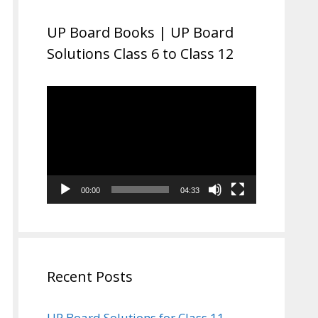
UP Board Books | UP Board
Solutions Class 6 to Class 12
Video
Player
00:00
04:33
Recent Posts
UP Board Solutions for Class 11