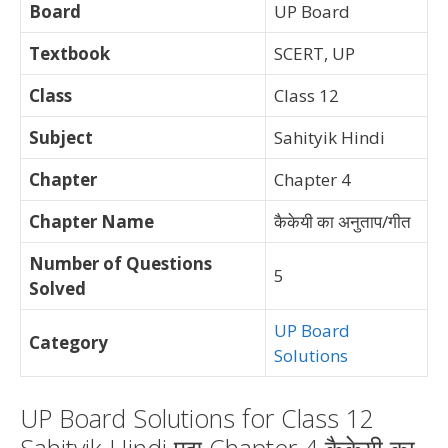
Board
UP Board
Textbook
SCERT, UP
Class
Class 12
Subject
Sahityik Hindi
Chapter
Chapter 4
Chapter Name
कैकेयी का अनुताप/गीत
Number of Questions
5
Solved
UP Board
Category
Solutions
UP Board Solutions for Class 12
Sahityik Hindi पद्य Chapter 4 कैकेयी का