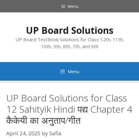
Skip
Menu
to
content
UP Board Solutions
UP Board TextBook Solutions for Class 12th, 11th,
10th, 9th, 8th, 7th, and 6th
Menu
UP Board Solutions for Class
12 Sahityik Hindi पद्य Chapter 4
कैकेयी का अनुताप/गीत
April 24, 2025
by
Safia