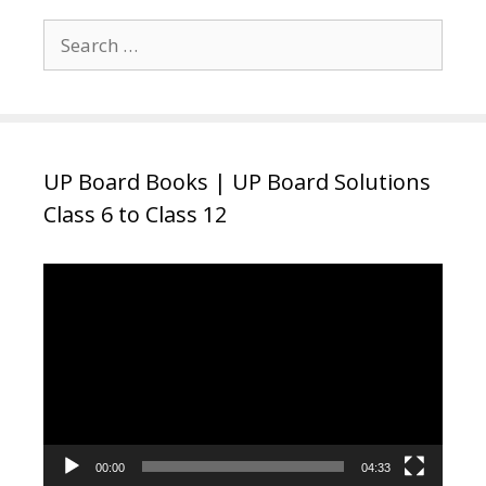
Search
for:
UP Board Books | UP Board Solutions
Class 6 to Class 12
Video
Player
00:00
04:33