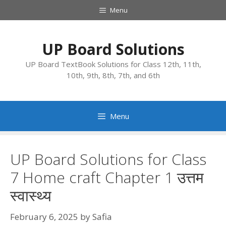
Skip
Menu
to
content
UP Board Solutions
UP Board TextBook Solutions for Class 12th, 11th,
10th, 9th, 8th, 7th, and 6th
Menu
UP Board Solutions for Class
7 Home craft Chapter 1 उत्तम
स्वास्थ्य
February 6, 2025
by
Safia