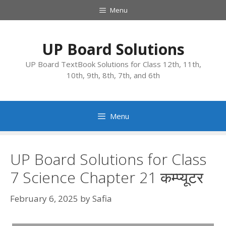
Skip
Menu
to
content
UP Board Solutions
UP Board TextBook Solutions for Class 12th, 11th,
10th, 9th, 8th, 7th, and 6th
Menu
UP Board Solutions for Class
7 Science Chapter 21 कम्प्यूटर
February 6, 2025
by
Safia